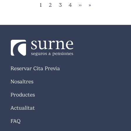
Pàgina actual
Pàgina
Pàgina
Pàgina
Pàgina següent
Última pàgina
1
2
3
4
››
»
Reservar Cita Previa
Nosaltres
Productes
Actualitat
FAQ