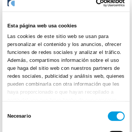
Blog
Esta página web usa cookies
Las cookies de este sitio web se usan para
personalizar el contenido y los anuncios, ofrecer
funciones de redes sociales y analizar el tráfico.
16 juny 2026
Además, compartimos información sobre el uso
que haga del sitio web con nuestros partners de
Novetats autònoms 2026
redes sociales, publicidad y análisis web, quienes
L’any 2026 porta noves mesures per als
pueden combinarla con otra información que les
treballadors autònoms a Espanya, que se
haya proporcionado o que hayan recopilado a
sumen a un context en què el col·lectiu
partir del uso que haya hecho de sus servicios.
continua creixent.
Selección
Necesario
de
consentimiento
Blog