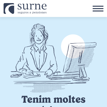
Vés al contingut
Tenim moltes