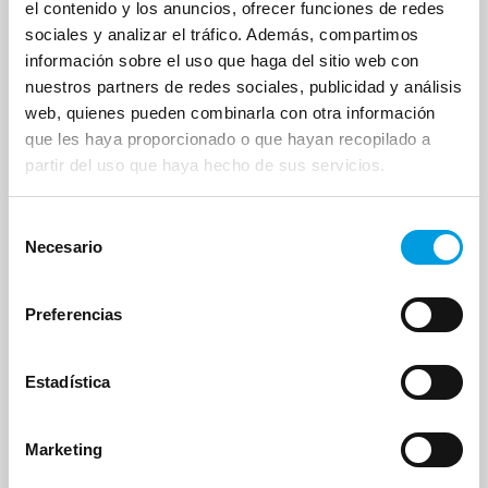
eventual prestación que corresponda.
el contenido y los anuncios, ofrecer funciones de redes
sociales y analizar el tráfico. Además, compartimos
(ii) Para el caso de EPSVs individuales o de
información sobre el uso que haga del sitio web con
empleo: Svrne, Mutua de Seguros y
nuestros partners de redes sociales, publicidad y análisis
reaseguros a prima fija, como entidad
web, quienes pueden combinarla con otra información
que les haya proporcionado o que hayan recopilado a
gestora, entidades financieras, como entidad
partir del uso que haya hecho de sus servicios.
depositaria, terceros agentes, proveedores de
servicios profesionales (i.e., abogados
Selección
externos), y de servicios informáticos, así
Necesario
de
como cualquier otro encargado cuyos
consentimiento
servicios sean precisos para cualquier
Preferencias
gestión adicional del contrato que sea
necesaria, incluida la gestión de la eventual
prestación que corresponda.
Estadística
(iii) Para el caso de fondos de pensiones:
Marketing
entidades financieras, como entidad
depositaria, agentes propios (sociedades del