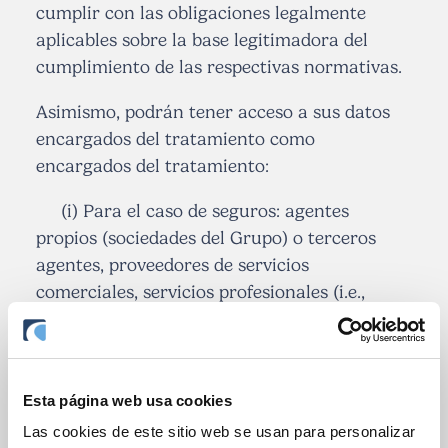
cumplir con las obligaciones legalmente
aplicables sobre la base legitimadora del
cumplimiento de las respectivas normativas.
Asimismo, podrán tener acceso a sus datos
encargados del tratamiento como
encargados del tratamiento:
(i) Para el caso de seguros: agentes
propios (sociedades del Grupo) o terceros
agentes, proveedores de servicios
comerciales, servicios profesionales (i.e.,
gabinetes periciales, abogados externos), y de
servicios informáticos, así como cualquier
otro encargado cuyos servicios sean precisos
para cualquier gestión adicional del contrato
Esta página web usa cookies
que sea necesaria, incluida la gestión de la
Las cookies de este sitio web se usan para personalizar