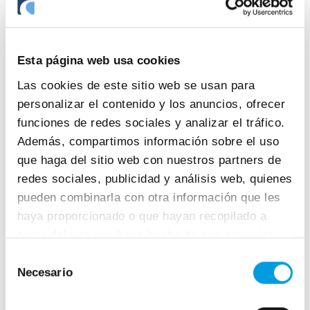
Blog
Esta página web usa cookies
Las cookies de este sitio web se usan para
personalizar el contenido y los anuncios, ofrecer
funciones de redes sociales y analizar el tráfico.
16 juny 2026
Además, compartimos información sobre el uso
que haga del sitio web con nuestros partners de
Novetats autònoms 2026
redes sociales, publicidad y análisis web, quienes
L’any 2026 porta noves mesures per als
pueden combinarla con otra información que les
treballadors autònoms a Espanya, que se
haya proporcionado o que hayan recopilado a
sumen a un context en què el col·lectiu
partir del uso que haya hecho de sus servicios.
continua creixent.
Selección
Necesario
de
consentimiento
Blog