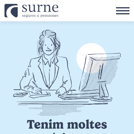
Vés al contingut
Tenim moltes