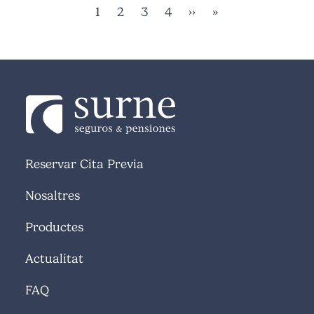
Pàgina actual
Pàgina
Pàgina
Pàgina
Pàgina següent
Última pàgina
1
2
3
4
››
»
Reservar Cita Previa
Nosaltres
Productes
Actualitat
FAQ