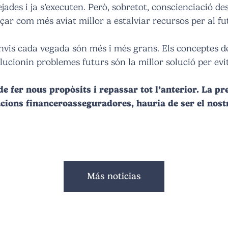
jades i ja s’executen. Però, sobretot, conscienciació des 
çar com més aviat millor a estalviar recursos per al fu
vis cada vegada són més i més grans. Els conceptes del 
olucionin problemes futurs són la millor solució per ev
de fer nous propòsits i repassar tot l’anterior. La prev
ucions financeroasseguradores, hauria de ser el nost
Más noticias