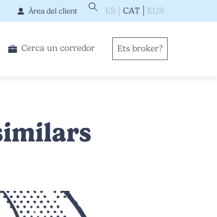
ES
CAT
EUS
Àrea del client
Cerca un corredor
Ets broker?
similars