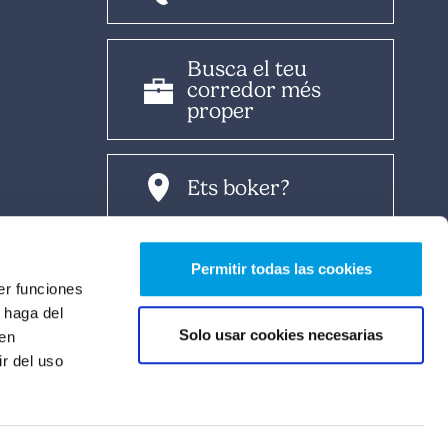
Busca el teu
corredor més
proper
Ets boker?
Àrea Broker
Permitir todas las cookies
er funciones
 haga del
Solo usar cookies necesarias
den
Àrea del client
r del uso