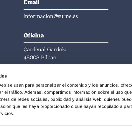
Email
informacion
surne.es
Oficina
Cardenal Gardoki
48008 Bilbao
Horari
ies
web se usan para personalizar el contenido y los anuncios, ofrec
DL-DJ: 09:00-18:00
ar el tráfico. Además, compartimos información sobre el uso que
DV: 09:00-15:00
tners de redes sociales, publicidad y análisis web, quienes pue
Estiu: 09:00-15:00
ación que les haya proporcionado o que hayan recopilado a parti
vicios.