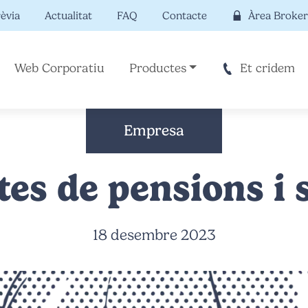
rèvia
Actualitat
FAQ
Contacte
Àrea Broker
Web Corporatiu
Productes
Et cridem
Empresa
es de pensions i 
18 desembre 2023