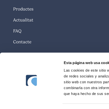
Productes
Actualitat
FAQ
Contacte
Esta página web usa cook
Las cookies de este sitio 
de redes sociales y analiz
sitio web con nuestros par
combinarla con otra inform
que haya hecho de sus ser