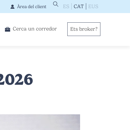
ES
CAT
EUS
Àrea del client
Cerca un corredor
Ets broker?
 2026