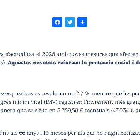
Facebook
Twitter
Share
ya s’actualitza el 2026 amb noves mesures que afecten
s).
Aquestes novetats reforcen la protecció social i 
classes passives es revaloren un 2,7 %, mentre que les
ingrés mínim vital (IMV) registren l’increment més gran,
anera que se situa en 3.359,58 € mensuals (47.034 € a
fins als 66 anys i 10 mesos per als qui no hagin cotitza