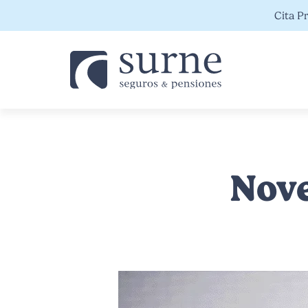
Vés al contingut
Cita P
Nove