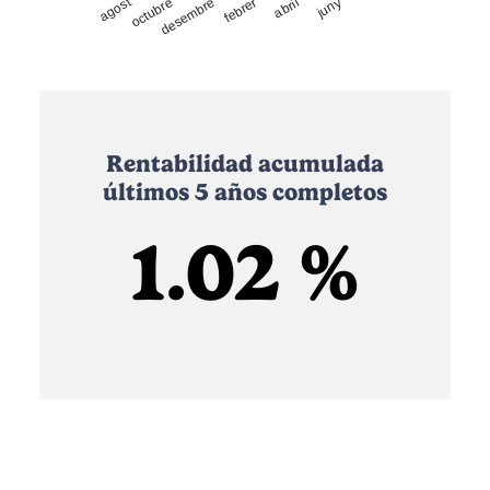
agost
octubre
desembre
febrer
abril
juny
Rentabilidad acumulada
últimos 5 años completos
1.02 %