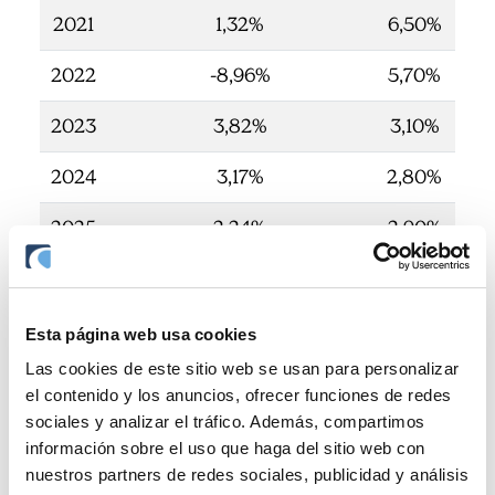
2021
1,32%
6,50%
2022
-8,96%
5,70%
2023
3,82%
3,10%
2024
3,17%
2,80%
2025
2,24%
2,90%
Esta página web usa cookies
Las cookies de este sitio web se usan para personalizar
Rentabilidades pasadas no
el contenido y los anuncios, ofrecer funciones de redes
garantizan rentabilidades
sociales y analizar el tráfico. Además, compartimos
información sobre el uso que haga del sitio web con
futuras.
nuestros partners de redes sociales, publicidad y análisis
El valor liquidativo de los