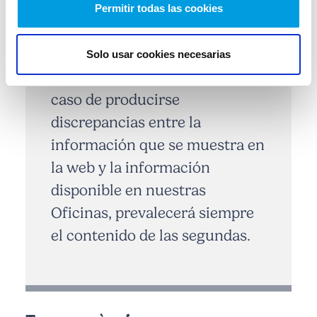
errores informáticos o
Permitir todas las cookies
problemas con las valoraciones
de ciertos activos. En este
Solo usar cookies necesarias
sentido, le indicamos que en
caso de producirse
discrepancias entre la
información que se muestra en
la web y la información
disponible en nuestras
Oficinas, prevalecerá siempre
el contenido de las segundas.