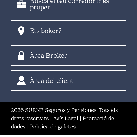
Busca el teu corredor més
proper
Ets boker?
Àrea Broker
Àrea del client
2026 SURNE Seguros y Pensiones. Tots els
drets reservats |
Avís Legal
|
Protecció de
dades
|
Política de galetes