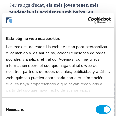
Per rangs d’edat,
els més joves tenen més
tendència als accidents amb baixa; en
canvi, la probabilitat d’accident mortal
s’incrementa en els rangs d’edat més
avançada.
També s’observa com
la durada
Esta página web usa cookies
de les baixes s’incrementa amb l’edat dels
treballadors
.
Las cookies de este sitio web se usan para personalizar
el contenido y los anuncios, ofrecer funciones de redes
sociales y analizar el tráfico. Además, compartimos
información sobre el uso que haga del sitio web con
nuestros partners de redes sociales, publicidad y análisis
web, quienes pueden combinarla con otra información
que les haya proporcionado o que hayan recopilado a
partir del uso que haya hecho de sus servicios.
Selección
Necesario
de