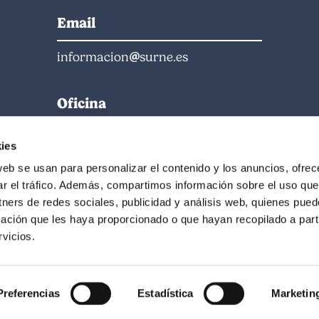
Email
informacion
surne.es
Oficina
Cardenal Gardoki
ies
48008 Bilbao
web se usan para personalizar el contenido y los anuncios, ofrec
ar el tráfico. Además, compartimos información sobre el uso que
Horari
tners de redes sociales, publicidad y análisis web, quienes pue
ación que les haya proporcionado o que hayan recopilado a parti
DL-DJ: 09:00-18:00
vicios.
DV: 09:00-15:00
Estiu: 09:00-15:00
Preferencias
Estadística
Marketin