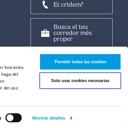
Et cridem?
Busca el teu
corredor més
proper
Ets boker?
Permitir todas las cookies
er funciones
 haga del
Solo usar cookies necesarias
den
Àrea Broker
r del uso
Àrea del client
g
Mostrar detalles