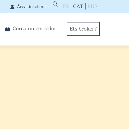
ES
CAT
EUS
Àrea del client
Cerca un corredor
Ets broker?