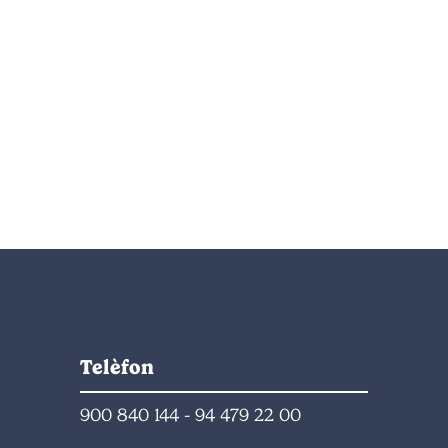
Telèfon
900 840 144
-
94 479 22 00