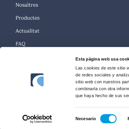
Nosaltres
Productes
Actualitat
FAQ
Contacte
Esta página web usa cook
Las cookies de este sitio 
de redes sociales y analiz
sitio web con nuestros par
combinarla con otra inform
que haya hecho de sus ser
Selección
Necesario
de
consentimiento