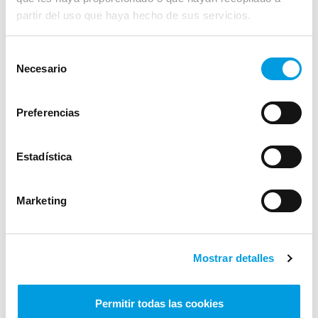
Rentabilidades pasadas no
partir del uso que haya hecho de sus servicios.
garantizan rentabilidades
futuras.
Selección
Necesario
de
El valor liquidativo de los
consentimiento
planes, sea cual sea su política
Preferencias
de inversión, está sujeto a las
fluctuaciones de los mercados,
Estadística
pudiendo obtenerse tanto
rendimientos positivos como
Marketing
negativos.
Discrepancias en los datos.
Mostrar detalles
Le informamos de que, con
carácter transitorio, pueden
Permitir todas las cookies
producirse variaciones en los