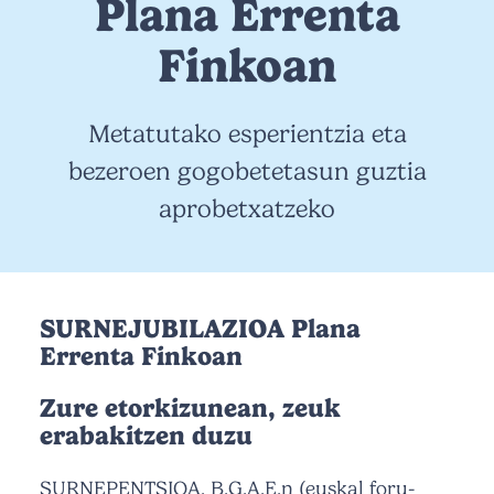
Plana Errenta
Finkoan
Metatutako esperientzia eta
bezeroen gogobetetasun guztia
aprobetxatzeko
SURNEJUBILAZIOA Plana
Errenta Finkoan
Zure etorkizunean, zeuk
erabakitzen duzu
SURNEPENTSIOA, B.G.A.E.n (euskal foru-