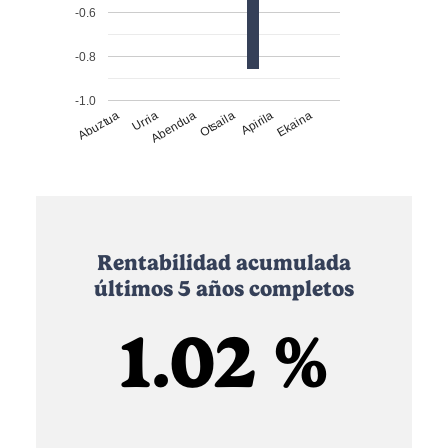
-0.6
-0.8
-1.0
Abuztua
Urria
Abendua
Otsaila
Apirila
Ekaina
Rentabilidad acumulada
últimos 5 años completos
1.02 %