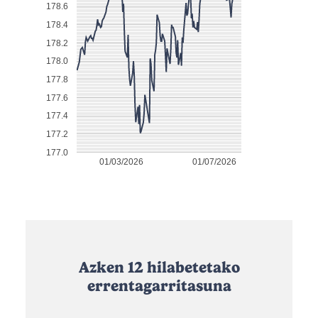
178.6
178.4
178.2
178.0
177.8
177.6
177.4
177.2
177.0
01/03/2026
01/07/2026
Azken 12 hilabetetako
errentagarritasuna