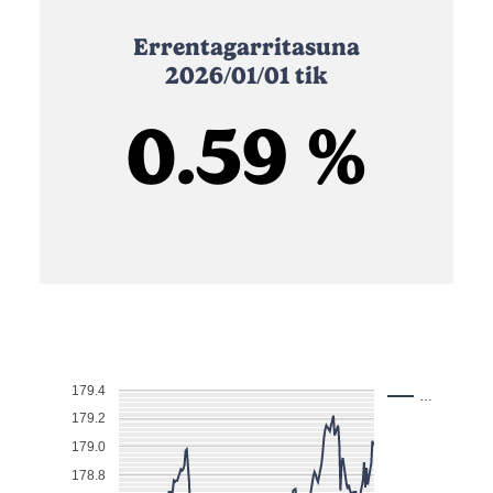
Errentagarritasuna
2026/01/01 tik
0.59 %
179.4
…
179.2
179.0
178.8