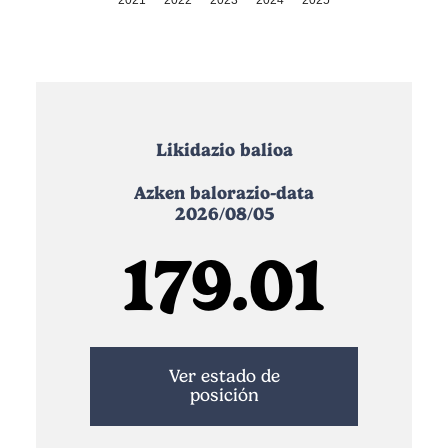
2021
2022
2023
2024
2025
Likidazio balioa
Azken balorazio-data
2026/08/05
179.01
Ver estado de
posición