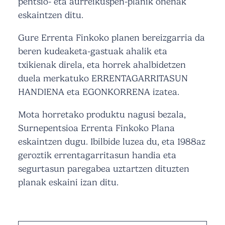
pentsio- eta aurreikuspen-planik onenak
eskaintzen ditu.
Gure Errenta Finkoko planen bereizgarria da
beren kudeaketa-gastuak ahalik eta
txikienak direla, eta horrek ahalbidetzen
duela merkatuko ERRENTAGARRITASUN
HANDIENA eta EGONKORRENA izatea.
Mota horretako produktu nagusi bezala,
Surnepentsioa Errenta Finkoko Plana
eskaintzen dugu. Ibilbide luzea du, eta 1988az
geroztik errentagarritasun handia eta
segurtasun paregabea uztartzen dituzten
planak eskaini izan ditu.