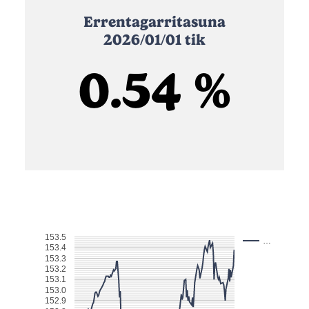
Errentagarritasuna
2026/01/01 tik
0.54 %
153.5
…
153.4
153.3
153.2
153.1
153.0
152.9