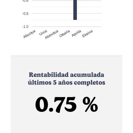
-0.6
-0.8
-1.0
Abuztua
Urria
Abendua
Otsaila
Apirila
Ekaina
Rentabilidad acumulada
últimos 5 años completos
0.75 %