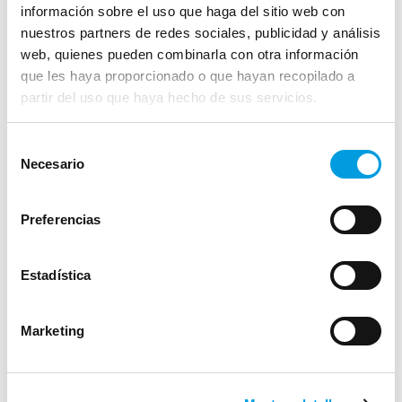
información sobre el uso que haga del sitio web con
nuestros partners de redes sociales, publicidad y análisis
web, quienes pueden combinarla con otra información
que les haya proporcionado o que hayan recopilado a
partir del uso que haya hecho de sus servicios.
Likidazio balioa
Selección
Azken balorazio-data
Necesario
de
2026/08/04
consentimiento
153.38
Preferencias
Estadística
Ver estado de
Marketing
posición