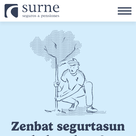
Skip to main content
Zenbat segurtasun