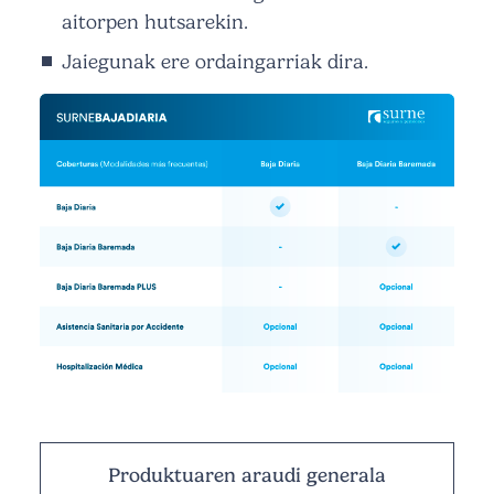
aitorpen hutsarekin.
Jaiegunak ere ordaingarriak dira.
Produktuaren araudi generala