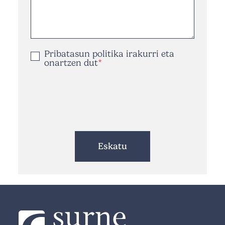
Pribatasun politika
irakurri eta
onartzen dut