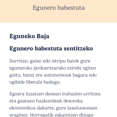
Egunero babestuta
Eguneko Baja
Egunero babestuta sentitzeko
Sarritan, gaixo edo istripu batek gure
eguneroko jardueretarako ezindu egiten
gaitu, batez ere autonomoak bagara edo
ogibide liberala badugu.
Egoera luzatzen denean irabazien urritzea
eta gastuen hazkundeak desoreka
ekonomikoa dakarte, gure lasaitasunean
eraginez. Horregatik eskaintzen dizugu