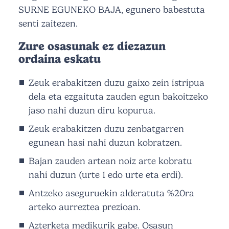
SURNE EGUNEKO BAJA, egunero babestuta
senti zaitezen.
Zure osasunak ez diezazun
ordaina eskatu
Zeuk erabakitzen duzu gaixo zein istripua
dela eta ezgaituta zauden egun bakoitzeko
jaso nahi duzun diru kopurua.
Zeuk erabakitzen duzu zenbatgarren
egunean hasi nahi duzun kobratzen.
Bajan zauden artean noiz arte kobratu
nahi duzun (urte 1 edo urte eta erdi).
Antzeko aseguruekin alderatuta %20ra
arteko aurreztea prezioan.
Azterketa medikurik gabe. Osasun