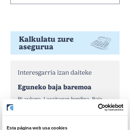
Kalkulatu zure
asegurua
Interesgarria izan daiteke
Eguneko baja baremoa
Bi aukera. Lasaitasun berdina. Baja
kasuetan, 365 egunerainoko estaldura
SURNEn urte asko…
Esta página web usa cookies