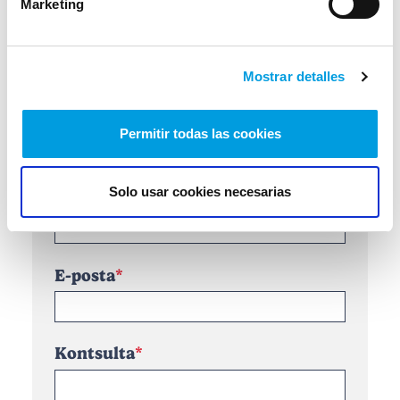
Marketing
Istripuak
Istripuak Senior
Mostrar detalles
Permitir todas las cookies
Zalantzaren bat duzu?
Solo usar cookies necesarias
Izena
E-posta
Kontsulta