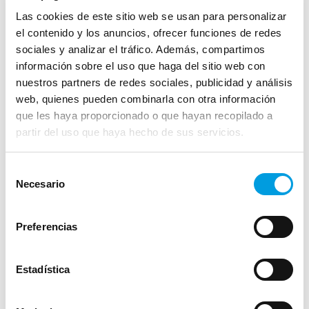
Las cookies de este sitio web se usan para personalizar
el contenido y los anuncios, ofrecer funciones de redes
sociales y analizar el tráfico. Además, compartimos
información sobre el uso que haga del sitio web con
nuestros partners de redes sociales, publicidad y análisis
web, quienes pueden combinarla con otra información
que les haya proporcionado o que hayan recopilado a
partir del uso que haya hecho de sus servicios.
Beste aseguru batzuk
Selección
Aurrezkia
Necesario
de
Eguneko baja baremoa
consentimiento
Ikasketak babesteko plana
Preferencias
Autonomia Pertsonala Babesteko
Plana
Estadística
Bizia
Baja Plus