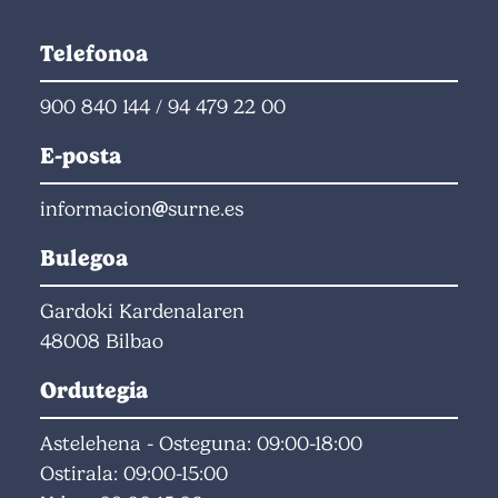
Telefonoa
900 840 144
/
94 479 22 00
E-posta
informacion
surne.es
Bulegoa
Gardoki Kardenalaren
48008 Bilbao
Ordutegia
Astelehena - Osteguna: 09:00-18:00
Ostirala: 09:00-15:00