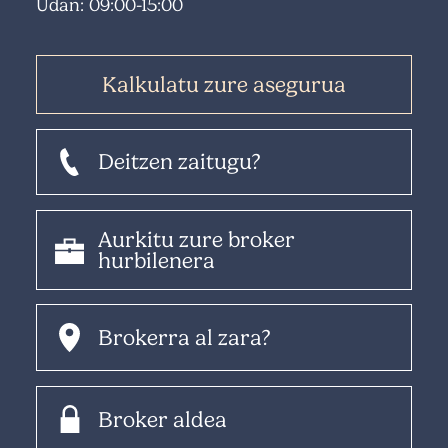
Udan: 09:00-15:00
Kalkulatu zure asegurua
Deitzen zaitugu?
Aurkitu zure broker
hurbilenera
Brokerra al zara?
Broker aldea