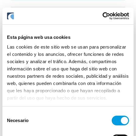
Te puede interesar
Baja Diaria Baremo
Esta página web usa cookies
Dos opciones. La misma tranquilidad.
Las cookies de este sitio web se usan para personalizar
el contenido y los anuncios, ofrecer funciones de redes
Hasta 365 días cubierto en caso de baja
sociales y analizar el tráfico. Además, compartimos
En SURNE llevamos...
información sobre el uso que haga del sitio web con
nuestros partners de redes sociales, publicidad y análisis
web, quienes pueden combinarla con otra información
que les haya proporcionado o que hayan recopilado a
partir del uso que haya hecho de sus servicios.
Selección
Necesario
de
consentimiento