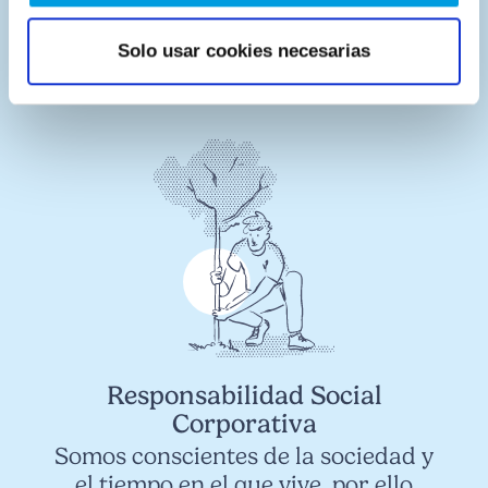
resultados se ven. Nuestra calidad
está avalada por el Certificado ISO
Solo usar cookies necesarias
9001:2015.
Responsabilidad Social
Corporativa
Somos conscientes de la sociedad y
el tiempo en el que vive, por ello