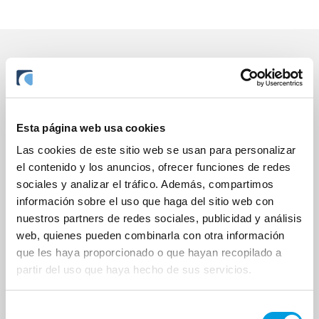
Noticias relacionadas
Esta página web usa cookies
Las cookies de este sitio web se usan para personalizar
el contenido y los anuncios, ofrecer funciones de redes
sociales y analizar el tráfico. Además, compartimos
información sobre el uso que haga del sitio web con
nuestros partners de redes sociales, publicidad y análisis
web, quienes pueden combinarla con otra información
que les haya proporcionado o que hayan recopilado a
28 Julio 2026
partir del uso que haya hecho de sus servicios.
Evolución de los Mercados
Selección
Financieros – Segundo Trimestre