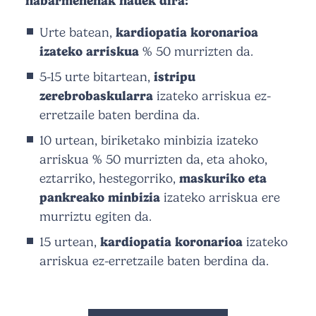
nabarmenenak hauek dira:
Urte batean,
kardiopatia koronarioa
izateko arriskua
% 50 murrizten da.
5-15 urte bitartean,
istripu
zerebrobaskularra
izateko arriskua ez-
erretzaile baten berdina da.
10 urtean, biriketako minbizia izateko
arriskua % 50 murrizten da, eta ahoko,
eztarriko, hestegorriko,
maskuriko eta
pankreako minbizia
izateko arriskua ere
murriztu egiten da.
15 urtean,
kardiopatia koronarioa
izateko
arriskua ez-erretzaile baten berdina da.