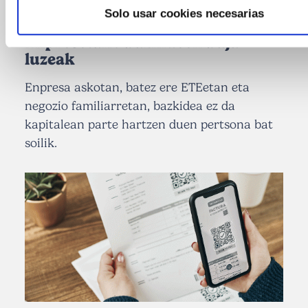
20 Uztaila 2026
Solo usar cookies necesarias
Enpresetako bazkideen baja
luzeak
Enpresa askotan, batez ere ETEetan eta
negozio familiarretan, bazkidea ez da
kapitalean parte hartzen duen pertsona bat
soilik.