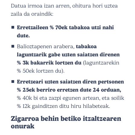
Datua irmoa izan arren, ohitura hori uztea
zaila da oraindik:
Erretzaileen % 70ek tabakoa utzi nahi
dute.
Balioztapenen arabera,
tabakoa
laguntzarik gabe uzten saiatzen direnen
% 3k bakarrik lortzen du
(laguntzarekin
% 50ek lortzen du).
Erretzeari uzten saiatzen diren pertsonen
% 25ek berriro erretzen dute 24 orduan,
% 40k bi eta zazpi egunen artean, eta soilik
% 12k gainditzen ditu hiru hilabeteak.
Zigarroa behin betiko itzaltzearen
onurak