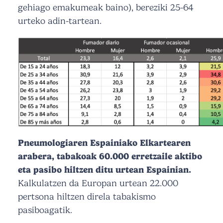
gehiago emakumeak baino), bereziki 25-64
urteko adin-tartean.
Pneumologiaren Espainiako Elkartearen
arabera, tabakoak 60.000 erretzaile aktibo
eta pasibo hiltzen ditu urtean Espainian.
Kalkulatzen da Europan urtean 22.000
pertsona hiltzen direla tabakismo
pasiboagatik.