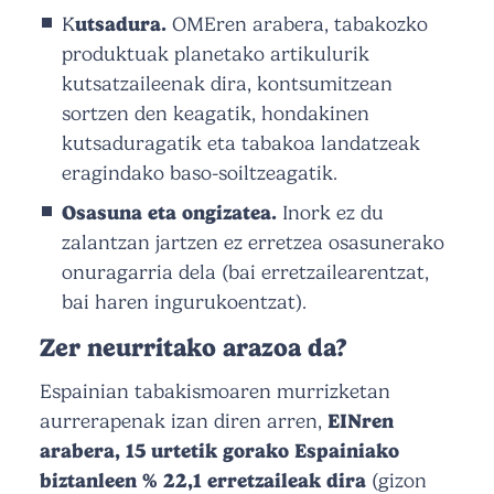
K
utsadura.
OMEren arabera, tabakozko
produktuak planetako artikulurik
kutsatzaileenak dira, kontsumitzean
sortzen den keagatik, hondakinen
kutsaduragatik eta tabakoa landatzeak
eragindako baso-soiltzeagatik.
Osasuna eta ongizatea.
Inork ez du
zalantzan jartzen ez erretzea osasunerako
onuragarria dela (bai erretzailearentzat,
bai haren ingurukoentzat).
Zer neurritako arazoa da?
Espainian tabakismoaren murrizketan
aurrerapenak izan diren arren,
EINren
arabera, 15 urtetik gorako Espainiako
biztanleen % 22,1 erretzaileak dira
(gizon