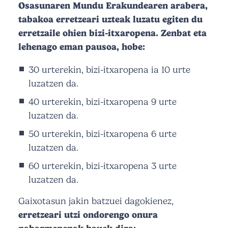
Osasunaren Mundu Erakundearen arabera,
tabakoa erretzeari uzteak luzatu egiten du
erretzaile ohien bizi-itxaropena. Zenbat eta
lehenago eman pausoa, hobe:
30 urterekin, bizi-itxaropena ia 10 urte
luzatzen da.
40 urterekin, bizi-itxaropena 9 urte
luzatzen da.
50 urterekin, bizi-itxaropena 6 urte
luzatzen da.
60 urterekin, bizi-itxaropena 3 urte
luzatzen da.
Gaixotasun jakin batzuei dagokienez,
erretzeari utzi ondorengo onura