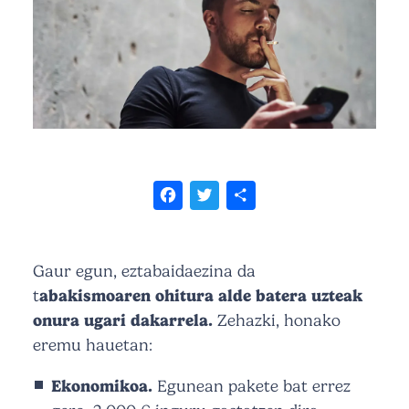
Facebook
Twitter
Share
Gaur egun, eztabaidaezina da
t
abakismoaren ohitura alde batera uzteak
onura ugari dakarrela.
Zehazki, honako
eremu hauetan:
Ekonomikoa.
Egunean pakete bat errez