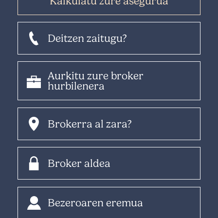
Kalkulatu zure asegurua
Deitzen zaitugu?
Aurkitu zure broker
hurbilenera
Brokerra al zara?
Broker aldea
Bezeroaren eremua