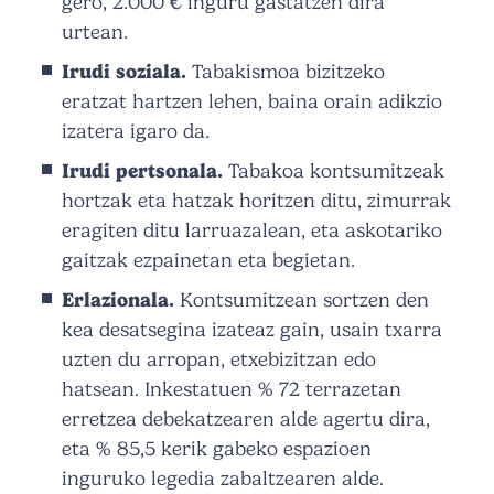
gero, 2.000 € inguru gastatzen dira
urtean.
Irudi soziala.
Tabakismoa bizitzeko
eratzat hartzen lehen, baina orain adikzio
izatera igaro da.
Irudi pertsonala.
Tabakoa kontsumitzeak
hortzak eta hatzak horitzen ditu, zimurrak
eragiten ditu larruazalean, eta askotariko
gaitzak ezpainetan eta begietan.
Erlazionala.
Kontsumitzean sortzen den
kea desatsegina izateaz gain, usain txarra
uzten du arropan, etxebizitzan edo
hatsean. Inkestatuen % 72 terrazetan
erretzea debekatzearen alde agertu dira,
eta % 85,5 kerik gabeko espazioen
inguruko legedia zabaltzearen alde.