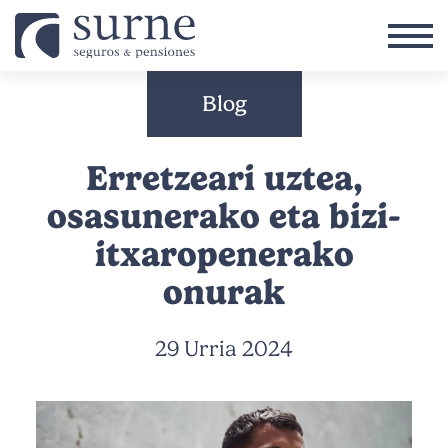
Skip to main content
Blog
Erretzeari uztea,
osasunerako eta bizi-
itxaropenerako
onurak
29 Urria 2024