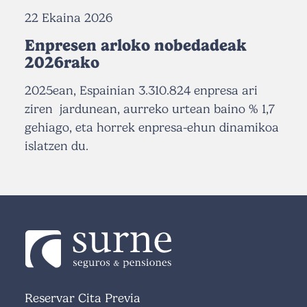
22 Ekaina 2026
Enpresen arloko nobedadeak
2026rako
2025ean, Espainian 3.310.824 enpresa ari
ziren jardunean, aurreko urtean baino % 1,7
gehiago, eta horrek enpresa-ehun dinamikoa
islatzen du.
Reservar Cita Previa