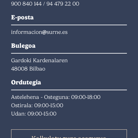
900 840 144
/
94 479 22 00
E-posta
informacion
surne.es
Bulegoa
Gardoki Kardenalaren
48008 Bilbao
Ordutegia
Astelehena - Osteguna: 09:00-18:00
Ostirala: 09:00-15:00
Udan: 09:00-15:00