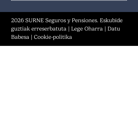
2026 SURNE Seguros y Pensiones. Eskubide
guztiak erreserbatuta |
Lege Oharra
|
Datu
Babesa
|
Cookie-politika