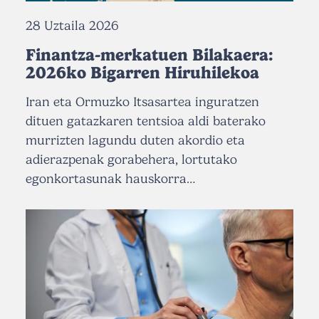
28 Uztaila 2026
Finantza-merkatuen Bilakaera:
2026ko Bigarren Hiruhilekoa
Iran eta Ormuzko Itsasartea inguratzen
dituen gatazkaren tentsioa aldi baterako
murrizten lagundu duten akordio eta
adierazpenak gorabehera, lortutako
egonkortasunak hauskorra…