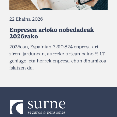
22 Ekaina 2026
Enpresen arloko nobedadeak
2026rako
2025ean, Espainian 3.310.824 enpresa ari
ziren jardunean, aurreko urtean baino % 1,7
gehiago, eta horrek enpresa-ehun dinamikoa
islatzen du.