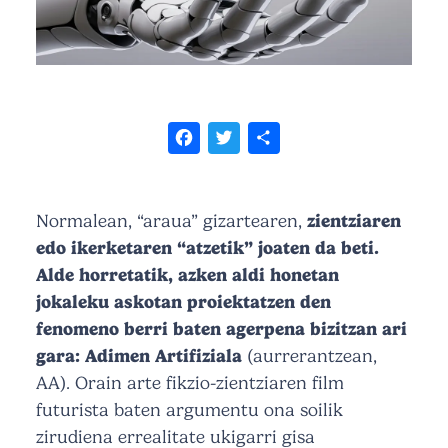
Facebook
Twitter
Share
Normalean, “araua” gizartearen,
zientziaren
edo ikerketaren “atzetik” joaten da beti.
Alde horretatik, azken aldi honetan
jokaleku askotan proiektatzen den
fenomeno berri baten agerpena bizitzan ari
gara: Adimen Artifiziala
(aurrerantzean,
AA). Orain arte fikzio-zientziaren film
futurista baten argumentu ona soilik
zirudiena errealitate ukigarri gisa