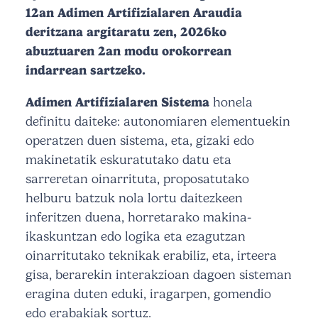
12an Adimen Artifizialaren Araudia
deritzana argitaratu zen, 2026ko
abuztuaren 2an modu orokorrean
indarrean sartzeko.
Adimen Artifizialaren Sistema
honela
definitu daiteke: autonomiaren elementuekin
operatzen duen sistema, eta, gizaki edo
makinetatik eskuratutako datu eta
sarreretan oinarrituta, proposatutako
helburu batzuk nola lortu daitezkeen
inferitzen duena, horretarako makina-
ikaskuntzan edo logika eta ezagutzan
oinarritutako teknikak erabiliz, eta, irteera
gisa, berarekin interakzioan dagoen sisteman
eragina duten eduki, iragarpen, gomendio
edo erabakiak sortuz.