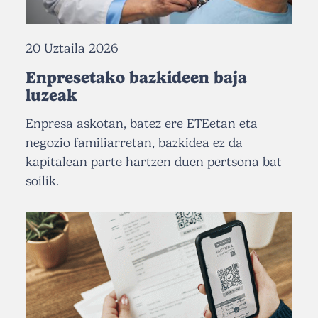
20 Uztaila 2026
Enpresetako bazkideen baja
luzeak
Enpresa askotan, batez ere ETEetan eta
negozio familiarretan, bazkidea ez da
kapitalean parte hartzen duen pertsona bat
soilik.