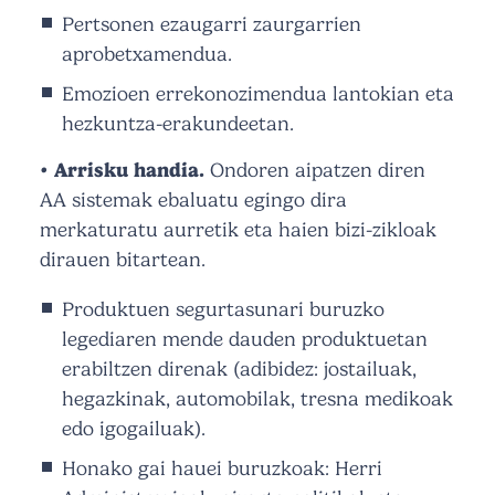
Pertsonen ezaugarri zaurgarrien
aprobetxamendua.
Emozioen errekonozimendua lantokian eta
hezkuntza-erakundeetan.
• Arrisku handia.
Ondoren aipatzen diren
AA sistemak ebaluatu egingo dira
merkaturatu aurretik eta haien bizi-zikloak
dirauen bitartean.
Produktuen segurtasunari buruzko
legediaren mende dauden produktuetan
erabiltzen direnak (adibidez: jostailuak,
hegazkinak, automobilak, tresna medikoak
edo igogailuak).
Honako gai hauei buruzkoak: Herri