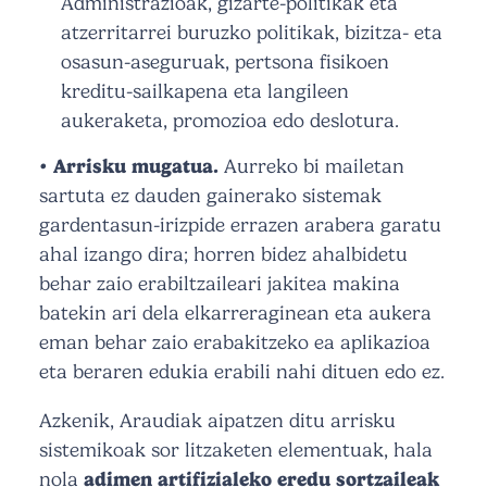
Administrazioak, gizarte-politikak eta
atzerritarrei buruzko politikak, bizitza- eta
osasun-aseguruak, pertsona fisikoen
kreditu-sailkapena eta langileen
aukeraketa, promozioa edo deslotura.
• Arrisku mugatua.
Aurreko bi mailetan
sartuta ez dauden gainerako sistemak
gardentasun-irizpide errazen arabera garatu
ahal izango dira; horren bidez ahalbidetu
behar zaio erabiltzaileari jakitea makina
batekin ari dela elkarreraginean eta aukera
eman behar zaio erabakitzeko ea aplikazioa
eta beraren edukia erabili nahi dituen edo ez.
Azkenik, Araudiak aipatzen ditu arrisku
sistemikoak sor litzaketen elementuak, hala
nola
adimen artifizialeko eredu sortzaileak