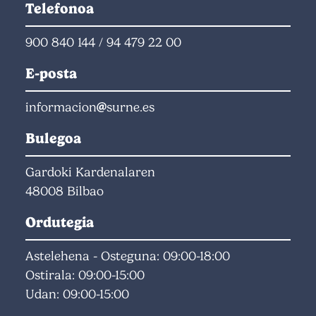
Telefonoa
900 840 144
/
94 479 22 00
E-posta
informacion
surne.es
Bulegoa
Gardoki Kardenalaren
48008 Bilbao
Ordutegia
Astelehena - Osteguna: 09:00-18:00
Ostirala: 09:00-15:00
Udan: 09:00-15:00