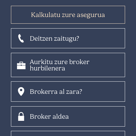
Kalkulatu zure asegurua
Deitzen zaitugu?
Aurkitu zure broker
hurbilenera
Brokerra al zara?
Broker aldea