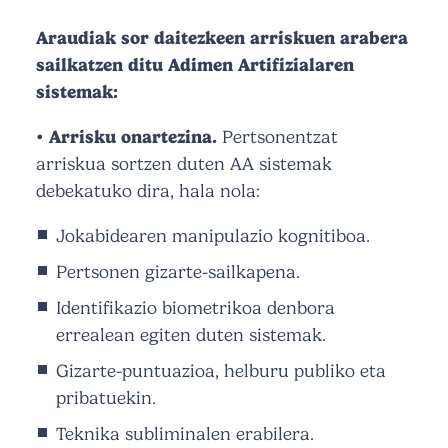
Araudiak sor daitezkeen arriskuen arabera
sailkatzen ditu Adimen Artifizialaren
sistemak:
• Arrisku onartezina.
Pertsonentzat
arriskua sortzen duten AA sistemak
debekatuko dira, hala nola:
Jokabidearen manipulazio kognitiboa.
Pertsonen gizarte-sailkapena.
Identifikazio biometrikoa denbora
errealean egiten duten sistemak.
Gizarte-puntuazioa, helburu publiko eta
pribatuekin.
Teknika subliminalen erabilera.