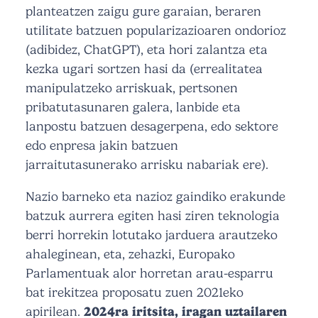
planteatzen zaigu gure garaian, beraren
utilitate batzuen popularizazioaren ondorioz
(adibidez, ChatGPT), eta hori zalantza eta
kezka ugari sortzen hasi da (errealitatea
manipulatzeko arriskuak, pertsonen
pribatutasunaren galera, lanbide eta
lanpostu batzuen desagerpena, edo sektore
edo enpresa jakin batzuen
jarraitutasunerako arrisku nabariak ere).
Nazio barneko eta nazioz gaindiko erakunde
batzuk aurrera egiten hasi ziren teknologia
berri horrekin lotutako jarduera arautzeko
ahaleginean, eta, zehazki, Europako
Parlamentuak alor horretan arau-esparru
bat irekitzea proposatu zuen 2021eko
apirilean.
2024ra iritsita, iragan uztailaren