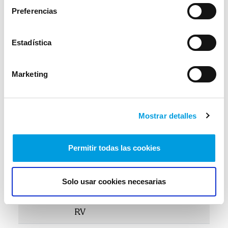
Preferencias
Informe Trimestral SurneLan
Plan Renta Variable
Estadística
Marketing
Rentabilidad por años
En el cuadro siguiente se puede ver la
Mostrar detalles
rentabilidad alcanzada en los últimos años
por nuestro plan de empleo de renta variable:
Permitir todas las cookies
Solo usar cookies necesarias
Año
Rentabilidad
Rentabilidad
Rentabilida
SURNELAN
Ibex35
Eurostoxx5
RV