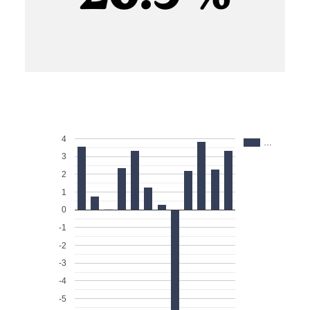
4
…
3
2
1
0
-1
-2
-3
-4
-5