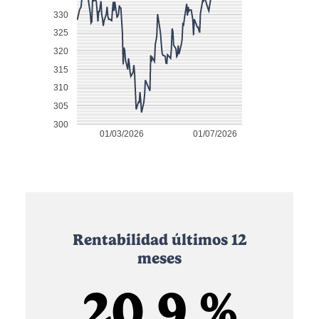
330
325
320
315
310
305
300
01/03/2026
01/07/2026
Rentabilidad últimos 12
meses
20.9 %