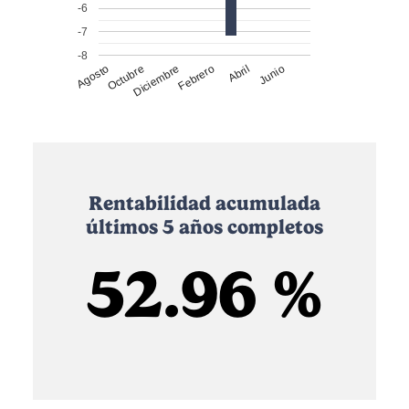
-6
-7
-8
Agosto
Octubre
Diciembre
Febrero
Abril
Junio
Rentabilidad acumulada
últimos 5 años completos
52.96 %