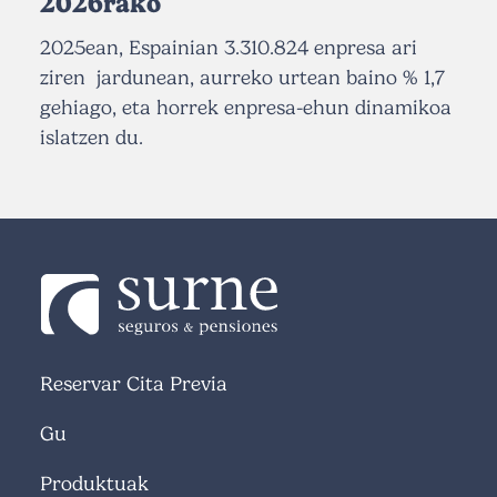
2026rako
2025ean, Espainian 3.310.824 enpresa ari
ziren jardunean, aurreko urtean baino % 1,7
gehiago, eta horrek enpresa-ehun dinamikoa
islatzen du.
Reservar Cita Previa
Gu
Produktuak