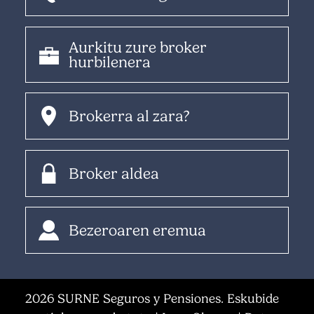
Aurkitu zure broker
hurbilenera
Brokerra al zara?
Broker aldea
Bezeroaren eremua
2026 SURNE Seguros y Pensiones. Eskubide