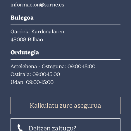
informacion
surne.es
Bulegoa
Gardoki Kardenalaren
48008 Bilbao
Ordutegia
Astelehena - Osteguna: 09:00-18:00
Ostirala: 09:00-15:00
Udan: 09:00-15:00
Kalkulatu zure asegurua
Deitzen zaitugu?