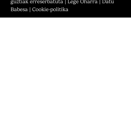
guztiak erreserbatuta |
Lege Oharra
|
Datu
Babesa
|
Cookie-politika