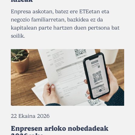
Enpresa askotan, batez ere ETEetan eta
negozio familiarretan, bazkidea ez da
kapitalean parte hartzen duen pertsona bat
soilik.
22 Ekaina 2026
Enpresen arloko nobedadeak