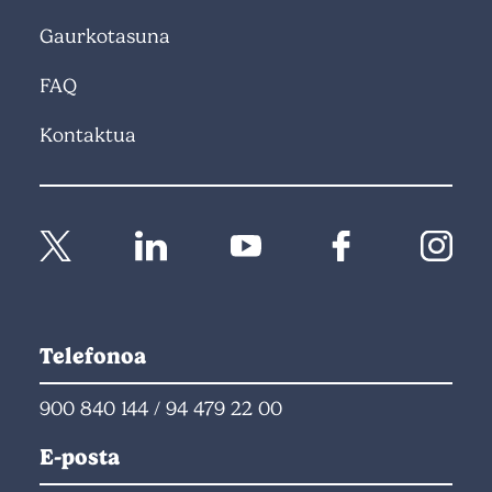
Gaurkotasuna
FAQ
Kontaktua
Telefonoa
900 840 144
/
94 479 22 00
E-posta