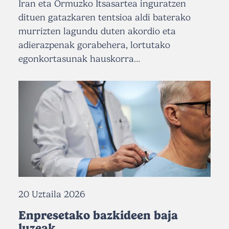
Iran eta Ormuzko Itsasartea inguratzen
dituen gatazkaren tentsioa aldi baterako
murrizten lagundu duten akordio eta
adierazpenak gorabehera, lortutako
egonkortasunak hauskorra…
20 Uztaila 2026
Enpresetako bazkideen baja
luzeak