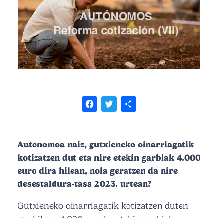
Facebook
Twitter
Share
Autonomoa naiz, gutxieneko oinarriagatik
kotizatzen dut eta nire etekin garbiak 4.000
euro dira hilean, nola geratzen da nire
desestaldura-tasa 2023. urtean?
Gutxieneko oinarriagatik kotizatzen duten