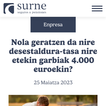
Skip to main content
Enpresa
Nola geratzen da nire
desestaldura-tasa nire
etekin garbiak 4.000
euroekin?
25 Maiatza 2023