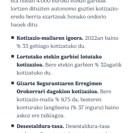
eta hilean 4.000 euroko etekin garbiak
lortzen dituzten autonomo guztiei kotizazio-
eredu berria ezartzeak honako ondorio
hauek ditu:
Kotizazio-mailaren igoera.
2022an baino
% 33 gehiago kotizatuko du.
Lortutako etekin garbiei lotutako
kotizazioa.
Bere etekin garbien % 32agatik
kotizatuko du.
Gizarte Segurantzaren Erregimen
Orokorrari dagokion kotizazioa.
Bere
kotizazio-maila % 9,75 da, besteren
konturako langileena (% 37 inguru) baino
askoz ere txikiagoa.
Desestaldura-tasa.
Desestaldura-tasa