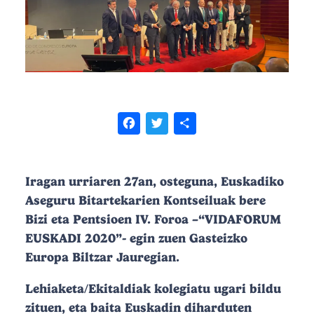
Facebook
Twitter
Share
Iragan urriaren 27an, osteguna, Euskadiko
Aseguru Bitartekarien Kontseiluak bere
Bizi eta Pentsioen IV. Foroa –“VIDAFORUM
EUSKADI 2020”- egin zuen Gasteizko
Europa Biltzar Jauregian.
Lehiaketa/Ekitaldiak kolegiatu ugari bildu
zituen, eta baita Euskadin diharduten