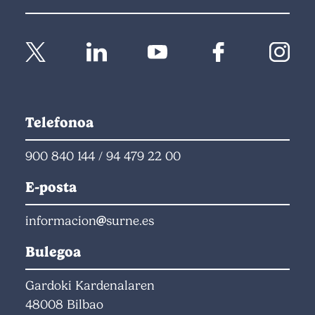
Telefonoa
900 840 144
/
94 479 22 00
E-posta
informacion
surne.es
Bulegoa
Gardoki Kardenalaren
48008 Bilbao