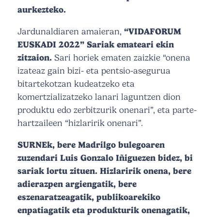
aurkezteko.
Jardunaldiaren amaieran,
“VIDAFORUM
EUSKADI 2022” Sariak emateari ekin
zitzaion.
Sari horiek ematen zaizkie “onena
izateaz gain bizi- eta pentsio-asegurua
bitartekotzan kudeatzeko eta
komertzializatzeko lanari laguntzen dion
produktu edo zerbitzurik onenari”, eta parte-
hartzaileen “hizlaririk onenari”.
SURNEk, bere Madrilgo bulegoaren
zuzendari Luis Gonzalo Iñiguezen bidez, bi
sariak lortu zituen. Hizlaririk onena, bere
adierazpen argiengatik, bere
eszenaratzeagatik, publikoarekiko
enpatiagatik eta produkturik onenagatik,