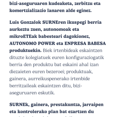
bizi-aseguruaren kudeaketa, zerbitzu eta
komertzializazio lanaren alde eginez.
Luis Gonzalok SURNEren ikuspegi berria
aurkeztu zuen, autonomoak eta
mikroETEak babesteari dagokionez,
AUTONOMO POWER eta ENPRESA BABESA
produktuekin.
Biek irtenbideak eskaintzen
dituzte kolegiatuek euren konfiguraziogatik
berria den produktu bat eskaini ahal izan
diezaieten euren bezeroei; produktuak,
gainera, aurreikuspenerako irtenbide
berritzaileak eskaintzen ditu, bizi-
aseguruaren eskutik.
SURNEk, gainera, prestakuntza, jarraipen
eta kontrolerako plan bat ezartzen du