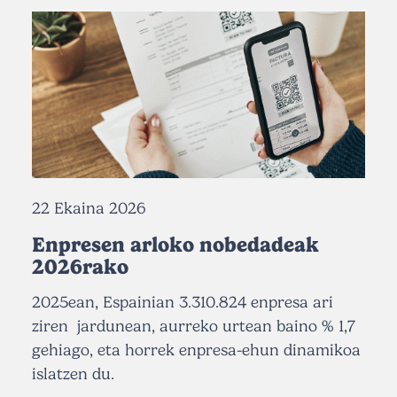
22 Ekaina 2026
Enpresen arloko nobedadeak
2026rako
2025ean, Espainian 3.310.824 enpresa ari
ziren jardunean, aurreko urtean baino % 1,7
gehiago, eta horrek enpresa-ehun dinamikoa
islatzen du.