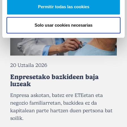
Permitir todas las cookies
Solo usar cookies necesarias
20 Uztaila 2026
Enpresetako bazkideen baja
luzeak
Enpresa askotan, batez ere ETEetan eta
negozio familiarretan, bazkidea ez da
kapitalean parte hartzen duen pertsona bat
soilik.