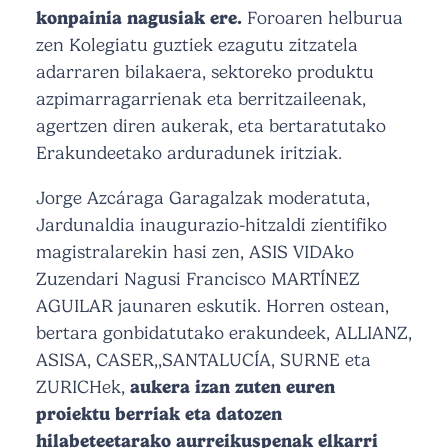
konpainia nagusiak ere.
Foroaren helburua
zen Kolegiatu guztiek ezagutu zitzatela
adarraren bilakaera, sektoreko produktu
azpimarragarrienak eta berritzaileenak,
agertzen diren aukerak, eta bertaratutako
Erakundeetako arduradunek iritziak.
Jorge Azcáraga Garagalzak moderatuta,
Jardunaldia inaugurazio-hitzaldi zientifiko
magistralarekin hasi zen, ASIS VIDAko
Zuzendari Nagusi Francisco MARTÍNEZ
AGUILAR jaunaren eskutik. Horren ostean,
bertara gonbidatutako erakundeek, ALLIANZ,
ASISA, CASER,,SANTALUCÍA, SURNE eta
ZURICHek,
aukera izan zuten euren
proiektu berriak eta datozen
hilabeteetarako aurreikuspenak elkarri