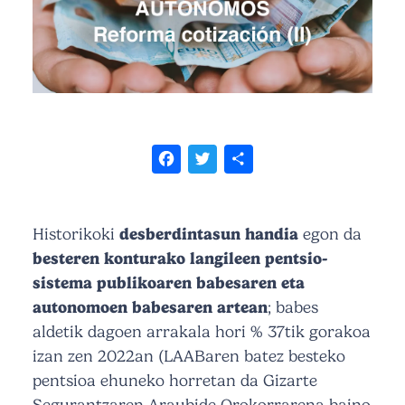
Facebook
Twitter
Share
Historikoki
desberdintasun handia
egon da
besteren konturako langileen pentsio-
sistema publikoaren babesaren eta
autonomoen babesaren artean
; babes
aldetik dagoen arrakala hori % 37tik gorakoa
izan zen 2022an (LAABaren batez besteko
pentsioa ehuneko horretan da Gizarte
Segurantzaren Araubide Orokorrarena baino