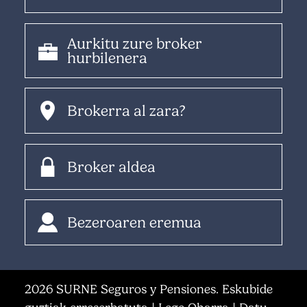
Aurkitu zure broker
hurbilenera
Brokerra al zara?
Broker aldea
Bezeroaren eremua
2026 SURNE Seguros y Pensiones. Eskubide