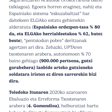
txikiagoa). Egoera horren eraginez, nahiz eta
Espainiako sistema “eskuzabaltzat” har
daitekeen ELGAko estatu gehienekin
alderatuta (
Espainiako ordezpen-tasa % 80
da, eta ELGAko herrialdeetakoa % 62, batez
beste
), “pentsiodun pobre” deritzanak
agertzen ari dira. Zehazki, UPTAren
txostenaren arabera, autonomoen % 70
baino gehiago
(900.000 pertsona, gutxi
gorabehera) lanbide arteko gutxieneko
soldatara iristen ez diren sarrerekin bizi
dira.
Toledoko Itunaren
2020ko azaroaren
Ebaluazio eta Erreforma Txostenaren
arabera (
4. Gomendioa)
, helburutzat hartu