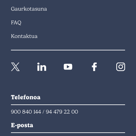
Gaurkotasuna
FAQ
Kontaktua
Telefonoa
900 840 144
/
94 479 22 00
E-posta