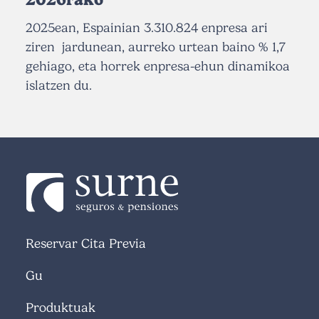
2025ean, Espainian 3.310.824 enpresa ari
ziren jardunean, aurreko urtean baino % 1,7
gehiago, eta horrek enpresa-ehun dinamikoa
islatzen du.
Reservar Cita Previa
Gu
Produktuak