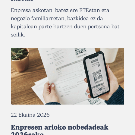
Enpresa askotan, batez ere ETEetan eta
negozio familiarretan, bazkidea ez da
kapitalean parte hartzen duen pertsona bat
soilik.
22 Ekaina 2026
Enpresen arloko nobedadeak
2026rako