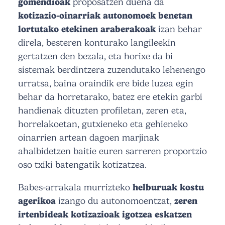
gomendioak
proposatzen duena da
kotizazio-oinarriak autonomoek benetan
lortutako etekinen araberakoak
izan behar
direla, besteren konturako langileekin
gertatzen den bezala, eta horixe da bi
sistemak berdintzera zuzendutako lehenengo
urratsa, baina oraindik ere bide luzea egin
behar da horretarako, batez ere etekin garbi
handienak dituzten profiletan, zeren eta,
horrelakoetan, gutxieneko eta gehieneko
oinarrien artean dagoen marjinak
ahalbidetzen baitie euren sarreren proportzio
oso txiki batengatik kotizatzea.
Babes-arrakala murrizteko
helburuak
kostu
agerikoa
izango du autonomoentzat,
zeren
irtenbideak kotizazioak igotzea eskatzen