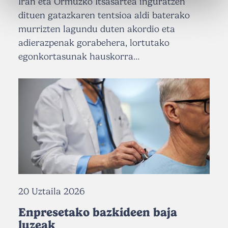
Iran eta Ormuzko Itsasartea inguratzen
dituen gatazkaren tentsioa aldi baterako
murrizten lagundu duten akordio eta
adierazpenak gorabehera, lortutako
egonkortasunak hauskorra…
20 Uztaila 2026
Enpresetako bazkideen baja
luzeak