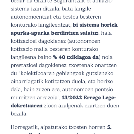
behar da Gizarte Segurantzak bi afiliazio-
sistema izan ditzala, bata langile
autonomoentzat eta bestea besteren
konturako langileentzat,
bi sistema horiek
apurka-apurka berdintzen saiatuz
, hala
kotizazioei dagokienez (autonomoen
kotizazio maila besteren konturako
langileena baino
% 40 txikiagoa da
) nola
prestazioei dagokienez; txostenak onartzen
du "kolektiboaren gehiengoak gutxieneko
oinarriagatik kotizatzen duela, eta horixe
dela, hain zuzen ere, autonomoen pentsio
murritzen arrazoia”,
13/2022 Errege Lege-
dekretuaren
zioen azalpenak ezartzen duen
bezala.
Horregatik, aipatutako txosten horren
5.