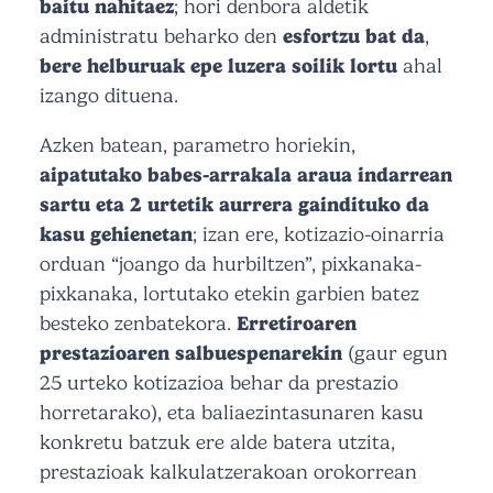
baitu nahitaez
; hori denbora aldetik
administratu beharko den
esfortzu bat da
,
bere helburuak epe luzera soilik lortu
ahal
izango dituena.
Azken batean, parametro horiekin,
aipatutako babes-arrakala araua indarrean
sartu
eta 2 urtetik aurrera gaindituko da
kasu gehienetan
; izan ere, kotizazio-oinarria
orduan “joango da hurbiltzen”, pixkanaka-
pixkanaka, lortutako etekin garbien batez
besteko zenbatekora.
Erretiroaren
prestazioaren salbuespenarekin
(gaur egun
25 urteko kotizazioa behar da prestazio
horretarako), eta baliaezintasunaren kasu
konkretu batzuk ere alde batera utzita,
prestazioak kalkulatzerakoan orokorrean