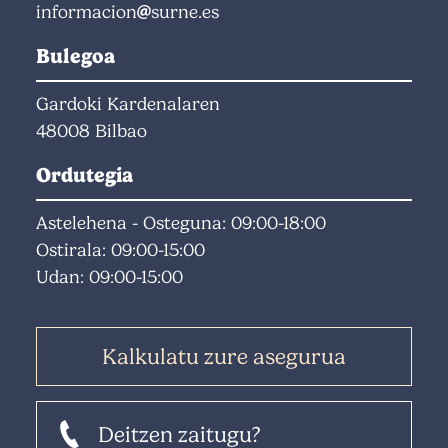
informacion
surne.es
Bulegoa
Gardoki Kardenalaren
48008 Bilbao
Ordutegia
Astelehena - Osteguna: 09:00-18:00
Ostirala: 09:00-15:00
Udan: 09:00-15:00
Kalkulatu zure asegurua
Deitzen zaitugu?