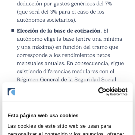
deducción por gastos genéricos del 7%
(que será del 3% para el caso de los
autónomos societarios).
Elección de la base de cotización.
El
autónomo elige la base (entre una mínima
y una máxima) en función del tramo que
corresponde a los rendimientos netos
mensuales anuales. En consecuencia, sigue
existiendo diferencias medulares con el
Régimen General de la Seguridad Social
(trabajadores por cuenta ajena), en el que
se cotiza en base a los rendimientos
obtenidos (sin posibilidad de bascular
entre una base mínima y una máxima).
Esta página web usa cookies
Cambio de la base de cotización.
Cada 2
Las cookies de este sitio web se usan para
meses, el autónomo (hasta 6 veces al año)
personalizar el contenido y los anuncios, ofrecer