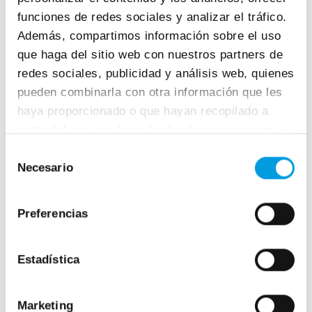
puede modificar la cuota para ajustarla a
funciones de redes sociales y analizar el tráfico.
los rendimientos que vaya obteniendo. Se
Además, compartimos información sobre el uso
deberá comunicar a través del portal de la
que haga del sitio web con nuestros partners de
Tesorería General de la Seguridad Social
redes sociales, publicidad y análisis web, quienes
Import@ss.
pueden combinarla con otra información que les
Regularización de la cuota de cotización.
haya proporcionado o que hayan recopilado a
Por defecto, la Tesorería General de la
partir del uso que haya hecho de sus servicios.
Seguridad Social cobrará las cuotas sobre
Selección
la misma base anterior
a 1 de enero de
Necesario
de
2023 si el autónomo no comunica una
consentimiento
base diferente antes del 28 de febrero de
Preferencias
2023. Cuando la AEAT (o las Haciendas
locales) disponga de los datos del año, la
Seguridad Social procederá a regularizar
Estadística
las cuotas según los rendimientos netos
finalmente obtenidos, cobrando o
Marketing