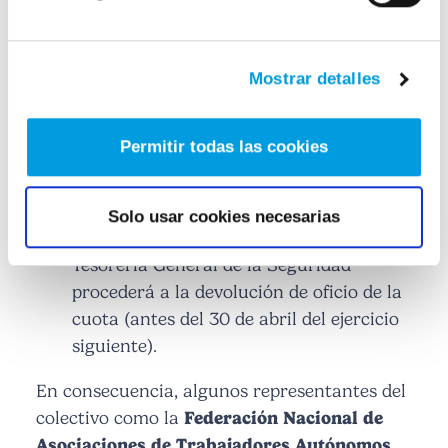
devolviendo la diferencia con lo abonado
en su caso. La regularización podrá
generar dos supuestos:
Mostrar detalles
Cotización inferior a ingresos.
El
autónomo deberá ingresar la diferencia
Permitir todas las cookies
(hasta el último día del mes siguiente a
aquel en que se notifique el resultado de
la regularización).
Solo usar cookies necesarias
Cotización superior a ingresos.
La
Tesorería General de la Seguridad
procederá a la devolución de oficio de la
cuota (antes del 30 de abril del ejercicio
siguiente).
En consecuencia, algunos representantes del
colectivo como la
Federación Nacional de
Asociaciones de Trabajadores Autónomos