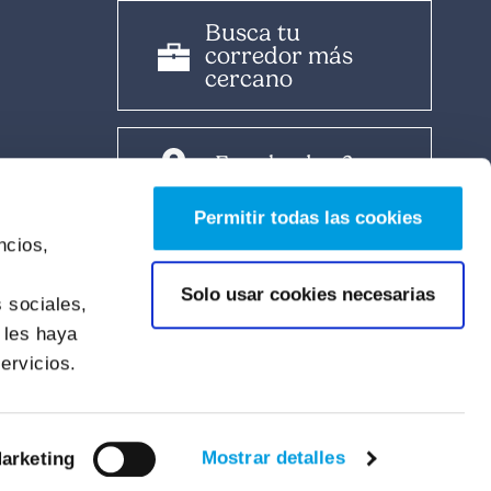
Busca tu
corredor más
cercano
¿Eres broker?
Permitir todas las cookies
ncios,
Área Broker
s
Solo usar cookies necesarias
 sociales,
 les haya
Área del cliente
ervicios.
Mostrar detalles
arketing
ión de datos
|
Política de cookies