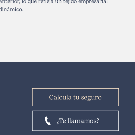
anterior, lo que refleja un tejido empresarial
dinámico.
Calcula tu seguro
¿Te llamamos?