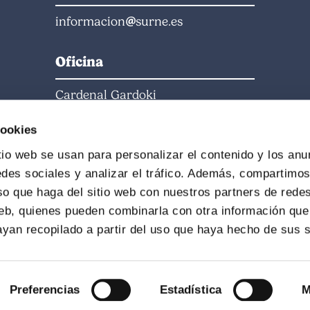
informacion
surne.es
Oficina
Cardenal Gardoki
48008 Bilbao
cookies
Horario
tio web se usan para personalizar el contenido y los anu
edes sociales y analizar el tráfico. Además, compartimo
Lunes - Jueves: 09:00-18:00
so que haga del sitio web con nuestros partners de redes
Viernes: 09:00-15:00
web, quienes pueden combinarla con otra información que
Horario Verano: 09:00-15:00
yan recopilado a partir del uso que haya hecho de sus s
Preferencias
Estadística
M
. Todos los derechos reservados |
Aviso legal
|
Protecc