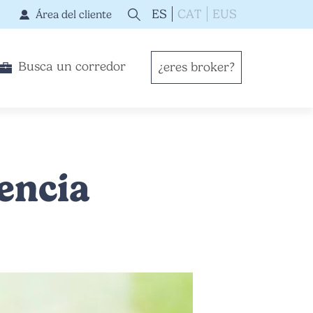
ES
CAT
EUS
Área del cliente
Busca un corredor
¿eres broker?
encia