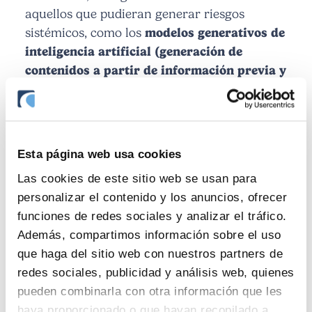
aquellos que pudieran generar riesgos
sistémicos, como los
modelos generativos de
inteligencia artificial (generación de
contenidos a partir de información previa y
premisas marcadas por el usuario)
. En este
caso, deberán cumplir con obligaciones
adicionales de evaluación y mitigación del
riesgo, de comunicación en caso de
Esta página web usa cookies
incidentes, y de protección de la
Las cookies de este sitio web se usan para
ciberseguridad, pudiendo los proveedores de
personalizar el contenido y los anuncios, ofrecer
estos sistemas acudir también a códigos de
funciones de redes sociales y analizar el tráfico.
buenas prácticas para demostrar el
Además, compartimos información sobre el uso
cumplimiento de estas obligaciones.
que haga del sitio web con nuestros partners de
Finalmente, y con el fin de supervisar los
redes sociales, publicidad y análisis web, quienes
modelos existentes
se ha creado la Oficina
pueden combinarla con otra información que les
Europea de Inteligencia Artificial y se ha
haya proporcionado o que hayan recopilado a